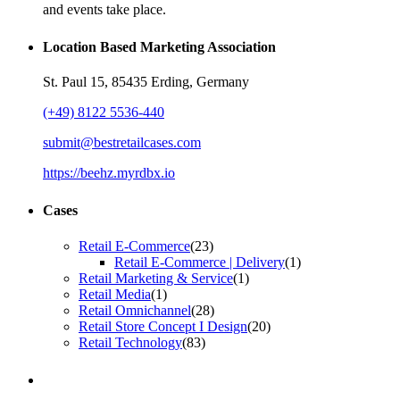
and events take place.
Location Based Marketing Association
St. Paul 15, 85435 Erding, Germany
(+49) 8122 5536-440
submit@bestretailcases.com
https://beehz.myrdbx.io
Cases
Retail E-Commerce
(23)
Retail E-Commerce | Delivery
(1)
Retail Marketing & Service
(1)
Retail Media
(1)
Retail Omnichannel
(28)
Retail Store Concept I Design
(20)
Retail Technology
(83)