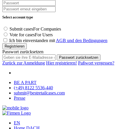
Select account type
Submit cases
For Companies
Vote for cases
For Users
Ich bin einverstanden mit
AGB und den Bedingungen
Registrieren
Passwort zurücksetzen
Passwort zurücksetzen
Zurück zur Anmeldung
Hier registrieren!
Paßwort vergessen?
BE A PART
(+49) 8122 5536-440
submit@bestretailcases.com
Presse
EN
Home DACH