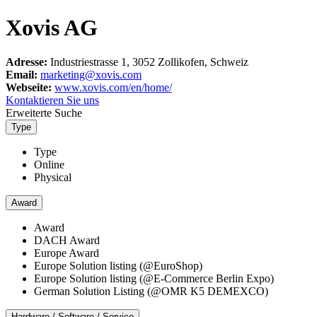
Xovis AG
Adresse:
Industriestrasse 1, 3052 Zollikofen, Schweiz
Email:
marketing@xovis.com
Webseite:
www.xovis.com/en/home/
Kontaktieren Sie uns
Erweiterte Suche
Type
Type
Online
Physical
Award
Award
DACH Award
Europe Award
Europe Solution listing (@EuroShop)
Europe Solution listing (@E-Commerce Berlin Expo)
German Solution Listing (@OMR K5 DEMEXCO)
Hardware / Software / Service