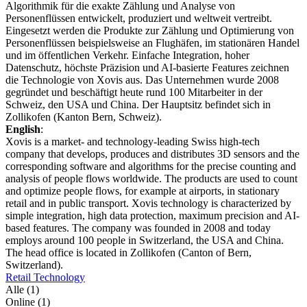
Algorithmik für die exakte Zählung und Analyse von
Personenflüssen entwickelt, produziert und weltweit vertreibt.
Eingesetzt werden die Produkte zur Zählung und Optimierung von
Personenflüssen beispielsweise an Flughäfen, im stationären Handel
und im öffentlichen Verkehr. Einfache Integration, hoher
Datenschutz, höchste Präzision und AI-basierte Features zeichnen
die Technologie von Xovis aus. Das Unternehmen wurde 2008
gegründet und beschäftigt heute rund 100 Mitarbeiter in der
Schweiz, den USA und China. Der Hauptsitz befindet sich in
Zollikofen (Kanton Bern, Schweiz).
English
:
Xovis is a market- and technology-leading Swiss high-tech
company that develops, produces and distributes 3D sensors and the
corresponding software and algorithms for the precise counting and
analysis of people flows worldwide. The products are used to count
and optimize people flows, for example at airports, in stationary
retail and in public transport. Xovis technology is characterized by
simple integration, high data protection, maximum precision and AI-
based features. The company was founded in 2008 and today
employs around 100 people in Switzerland, the USA and China.
The head office is located in Zollikofen (Canton of Bern,
Switzerland).
Retail Technology
Alle (1)
Online (1)